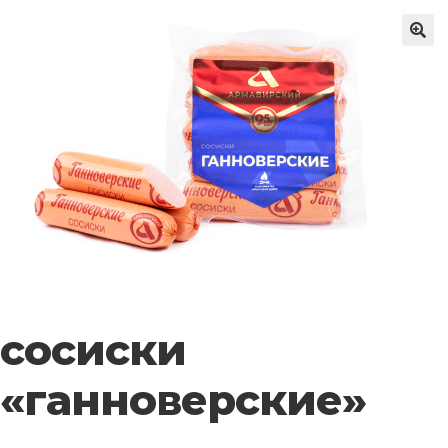
🔍
сосиски
«ганноверские»